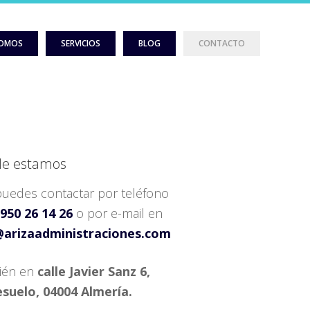
SOMOS
SERVICIOS
BLOG
CONTACTO
e estamos
uedes contactar por teléfono
950 26 14 26
o por e-mail en
@arizaadministraciones.com
ién en
calle Javier Sanz 6,
suelo, 04004 Almería.