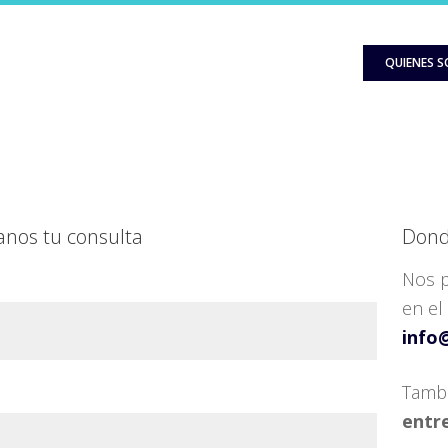
QUIENES 
anos tu consulta
Dond
Nos p
en el
info
Tamb
entre