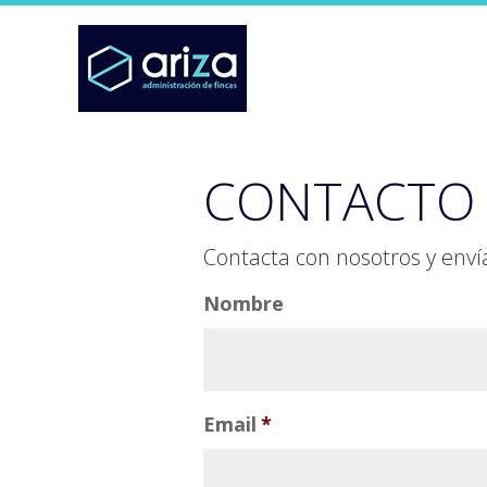
Saltar
Saltar
Saltar
a
al
al
la
contenido
pie
navegación
principal
de
principal
página
CONTACTO
Contacta con nosotros y enví
Nombre
Email
*