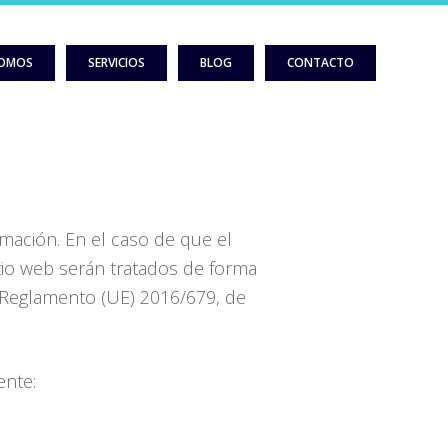
SOMOS
SERVICIOS
BLOG
CONTACTO
ormación. En el caso de que el
itio web serán tratados de forma
l Reglamento (UE) 2016/679, de
ente: