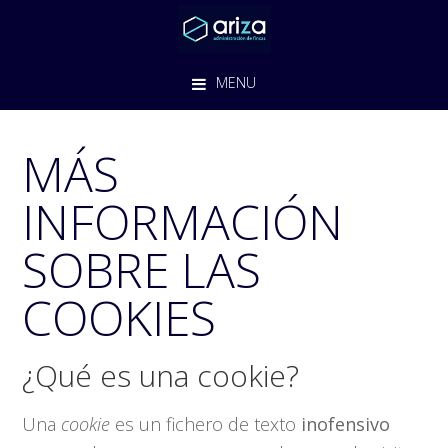
Saltar
Saltar
Saltar
a
al
al
la
contenido
pie
MENU
navegación
principal
de
principal
página
MÁS
INFORMACIÓN
SOBRE LAS
COOKIES
¿Qué es una cookie?
Una
cookie
es un fichero de texto
inofensivo