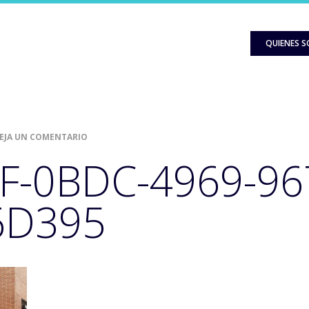
QUIENES 
EJA UN COMENTARIO
F-0BDC-4969-96
6D395