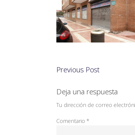
Previous Post
Interacciones
Deja una respuesta
con
Tu dirección de correo electrón
los
Comentario
*
lectores