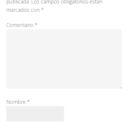
los
publicada.
Los campos obligatorios están
lectores
marcados con
*
Comentario
*
Nombre
*