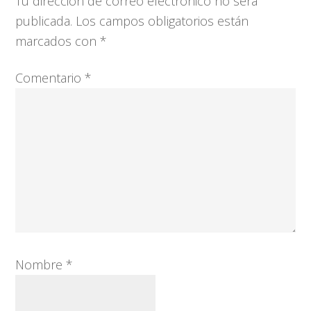
Tu dirección de correo electrónico no será
los
publicada.
Los campos obligatorios están
lectores
marcados con
*
Comentario
*
Nombre
*