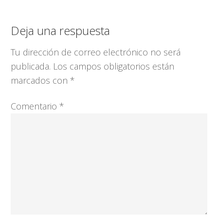
Interacciones
Deja una respuesta
con
Tu dirección de correo electrónico no será
los
publicada.
Los campos obligatorios están
lectores
marcados con
*
Comentario
*