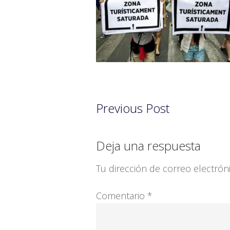
Previous Post
Interacciones
Deja una respuesta
con
Tu dirección de correo electrón
los
Comentario
*
lectores