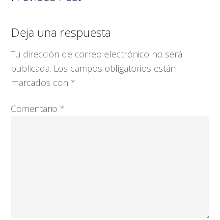
Interacciones
Deja una respuesta
con
Tu dirección de correo electrónico no será
los
publicada.
Los campos obligatorios están
lectores
marcados con
*
Comentario
*