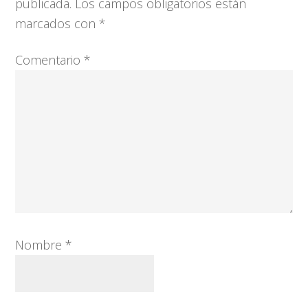
los
publicada.
Los campos obligatorios están
lectores
marcados con
*
Comentario
*
Nombre
*