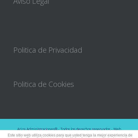
Footer
Aviso Legal
Politica de Privacidad
Politica de Cookies
Ariza Administraciones® - Todos los derechos reservados - Web
desarrollada por
Avanza6 - Desarrollo web y de apps
Este sitio web utiliza cookies para que usted tenga la mejor experiencia de