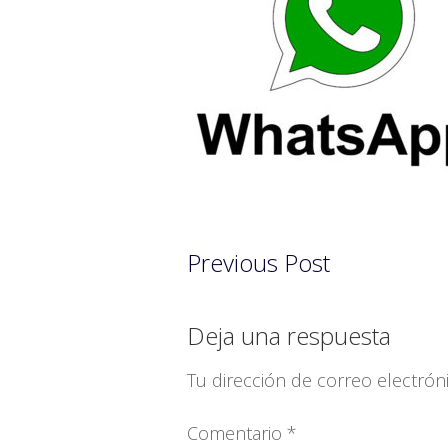
Previous Post
Interacciones
Deja una respuesta
con
Tu dirección de correo electrón
los
Comentario
*
lectores