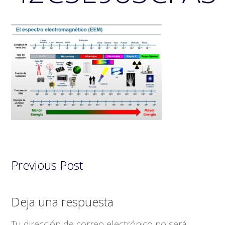
Previous Post
Interacciones
Deja una respuesta
con
Tu dirección de correo electrónico no será