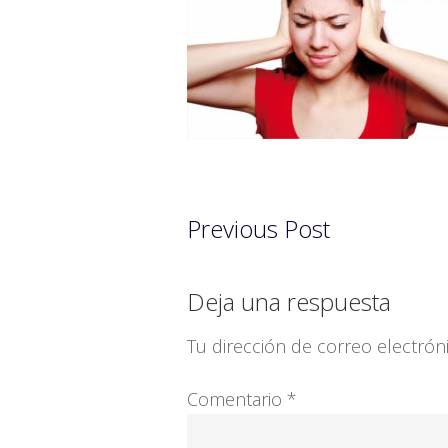
Previous Post
Interacciones
Deja una respuesta
con
Tu dirección de correo electrón
los
Comentario
*
lectores