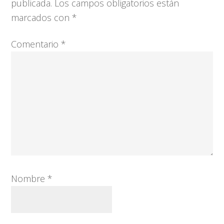
los
publicada.
Los campos obligatorios están
lectores
marcados con
*
Comentario
*
Nombre
*