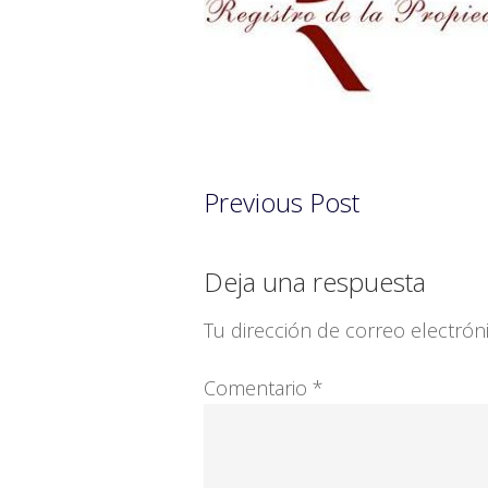
Previous Post
Interacciones
Deja una respuesta
con
Tu dirección de correo electrón
los
Comentario
*
lectores