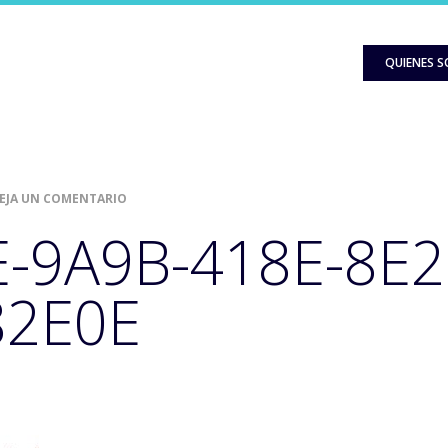
QUIENES 
EJA UN COMENTARIO
-9A9B-418E-8E2
82E0E