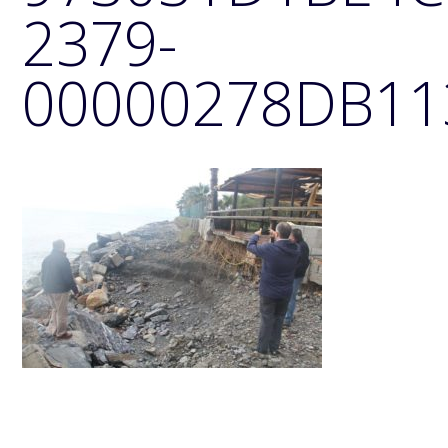
2379-
00000278DB11