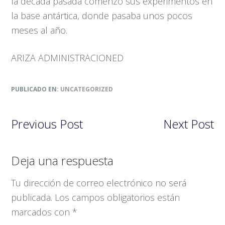
la década pasada comenzó sus experimentos en
la base antártica, donde pasaba unos pocos
meses al año.
ARIZA ADMINISTRACIONED
PUBLICADO EN:
UNCATEGORIZED
Previous Post
Next Post
Interacciones
Deja una respuesta
con
Tu dirección de correo electrónico no será
los
publicada.
Los campos obligatorios están
lectores
marcados con
*