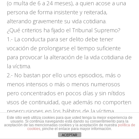
(o multa de 6 a 24 meses), a quien acose a una
persona de forma insistente y reiterada,
alterando gravemente su vida cotidiana.
¿Qué criterios ha fijado el Tribunal Supremo?
1.- La conducta para ser delito debe tener
vocación de prolongarse el tiempo suficiente
para provocar la alteración de la vida cotidiana de
la víctima.
2.- No bastan por ello unos episodios, más o
menos intensos o más o menos numerosos
pero concentrados en pocos días y sin nítidos
visos de continuidad, que además no comporten
repercusiones en los hábitos de la víctima.
Este sitio web utiliza cookies para que usted tenga la mejor experiencia de
Con ello, en el caso de las comunidades de
usuario. Si continúa navegando está dando su consentimiento para la
aceptación de las mencionadas cookies y la aceptación de nuestra
política de
vecinos debe tratarse, no de actos puntuales,
cookies
, pinche el enlace para mayor información.
ACEPTAR
sino de actos constantes y reiterados de