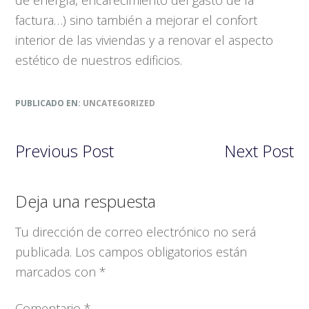
de energía, encarecimiento del gasto de la
factura…) sino también a mejorar el confort
interior de las viviendas y a renovar el aspecto
estético de nuestros edificios.
PUBLICADO EN:
UNCATEGORIZED
Previous Post
Next Post
Interacciones
Deja una respuesta
con
Tu dirección de correo electrónico no será
los
publicada.
Los campos obligatorios están
lectores
marcados con
*
Comentario
*