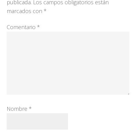
los
publicada.
Los campos obligatorios están
lectores
marcados con
*
Comentario
*
Nombre
*