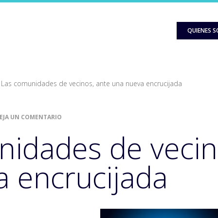
QUIENES 
Las comunidades de vecinos, ante una nueva encrucijada
EJA UN COMENTARIO
idades de vecin
 encrucijada