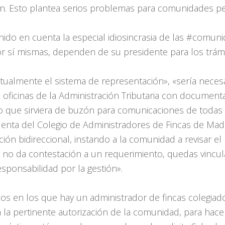
ón. Esto plantea serios problemas para comunidades p
do en cuenta la especial idiosincrasia de las #comuni
or sí mismas, dependen de su presidente para los trámi
tualmente el sistema de representación», «sería neces
ficinas de la Administración Tributaria con documentac
o que sirviera de buzón para comunicaciones de todas 
denta del Colegio de Administradores de Fincas de Madri
ción bidireccional, instando a la comunidad a revisar e
s no da contestación a un requerimiento, quedas vincul
ponsabilidad por la gestión».
os en los que hay un administrador de fincas colegiado 
n la pertinente autorización de la comunidad, para hace