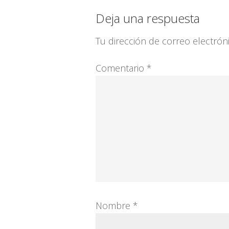
Interacciones
Deja una respuesta
con
Tu dirección de correo electrón
los
Comentario
*
lectores
Nombre
*