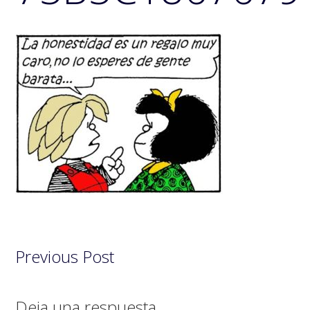
Previous Post
Interacciones
Deja una respuesta