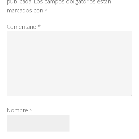
los
publicada.
Los campos obligatorios están
lectores
marcados con
*
Comentario
*
Nombre
*