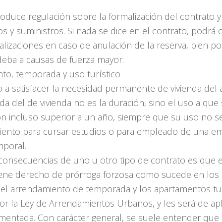
oduce regulación sobre la formalización del contrato y l
 y suministros. Si nada se dice en el contrato, podrá 
izaciones en caso de anulación de la reserva, bien por 
deba a causas de fuerza mayor.
nto, temporada y uso turístico
 a satisfacer la necesidad permanente de vivienda del 
ada del de vivienda no es la duración, sino el uso a que
 incluso superior a un año, siempre que su uso no sea
iento para cursar estudios o para empleado de una em
mporal.
as consecuencias de uno u otro tipo de contrato es que
iene derecho de prórroga forzosa como sucede en los 
re el arrendamiento de temporada y los apartamentos t
or la Ley de Arrendamientos Urbanos, y les será de apl
omentada. Con carácter general, se suele entender que