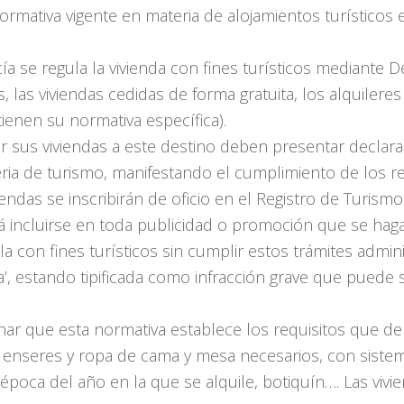
ormativa vigente en materia de alojamientos turísticos 
 se regula la vivienda con fines turísticos mediante D
s, las viviendas cedidas de forma gratuita, los alquilere
tienen su normativa específica).
ar sus viviendas a este destino deben presentar declar
ia de turismo, manifestando el cumplimiento de los re
endas se inscribirán de oficio en el Registro de Turism
á incluirse en toda publicidad o promoción que se haga 
quila con fines turísticos sin cumplir estos trámites admi
na’, estando tipificada como infracción grave que pued
r que esta normativa establece los requisitos que deb
enseres y ropa de cama y mesa necesarios, con sistema
época del año en la que se alquile, botiquín…. Las viv