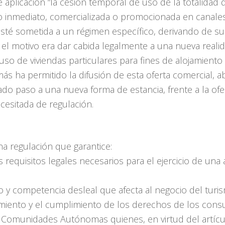
aplicación “la cesión temporal de uso de la totalidad
inmediato, comercializada o promocionada en canales d
esté sometida a un régimen específico, derivando de su 
 el motivo era dar cabida legalmente a una nueva realid
so de viviendas particulares para fines de alojamiento t
ás ha permitido la difusión de esta oferta comercial, a
ado paso a una nueva forma de estancia, frente a la of
esitada de regulación.
na regulación que garantice:
 requisitos legales necesarios para el ejercicio de una 
mo y competencia desleal que afecta al negocio del turi
ojamiento y el cumplimiento de los derechos de los con
s Comunidades Autónomas quienes, en virtud del artícu