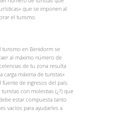
e del número de turistas que
urísticas» que se imponen al
rar el turismo.
l turismo en Benidorm se
atraer al máximo número de
celencias de tu zona resulta
la carga máxima de turistas»
 fuente de ingresos del país.
turistas con molestias (¿?) que
a debe estar compuesta tanto
es vacíos para ayudarles a