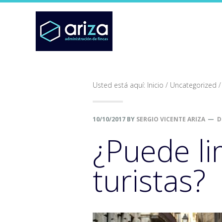
Saltar
Saltar
Saltar
a
al
al
la
contenido
pie
navegación
principal
de
principal
página
Usted está aquí:
Inicio
/
Uncategorized
/
10/10/2017
BY
SERGIO VICENTE ARIZA
D
¿Puede li
turistas?