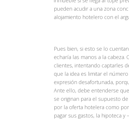
inmueble si se llega al tope pre
pueden acudir a una zona concre
alojamiento hotelero con el arg
Pues bien, si esto se lo cuent
echaría las manos a la cabeza. 
clientes, intentando captarles d
que la idea es limitar el número
expresión desafortunada, porque
Ante ello, debe entenderse que 
se originan para el supuesto de
por la oferta hotelera como por
pagar sus gastos, la hipoteca y 