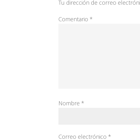
con
Tu dirección de correo electrón
los
Comentario
*
lectores
Nombre
*
Correo electrónico
*