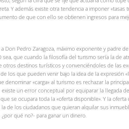
visto, según la cifra que se fije que actuaría como top
ta. Y además existe otra tendencia a imponer «tasas t
umento de que con ello se obtienen ingresos para mejo
an a Don Pedro Zaragoza, máximo exponente y padre de
O sea, que cuando la filosofía del turismo sería la de 
e otros destinos turísticos y convenciéndoles de las ex
 de los que pueden venir bajo la idea de la expresión «
 denominar «carga» al turismo es rechazar la principal
existe un error conceptual por equiparar la llegada de 
 que se ocupara toda la «oferta disponible». Y la ofert
 la de los ciudadanos que quieran alquilar sus inmuebl
– ¿por qué no?- para ganar un dinero.