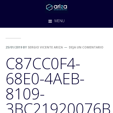
Saltar
Saltar
Saltar
a
al
al
la
contenido
pie
MENU
navegación
principal
de
principal
página
25/01/2019
BY
SERGIO VICENTE ARIZA
DEJA UN COMENTARIO
C87CC0F4-
68E0-4AEB-
8109-
3BC21920076B