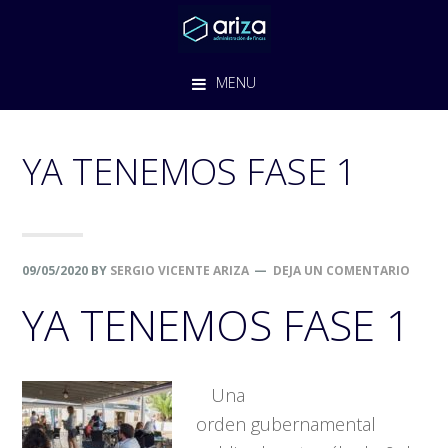
Saltar
Saltar
Saltar
a
al
al
la
contenido
pie
MENU
navegación
principal
de
principal
página
YA TENEMOS FASE 1
09/05/2020
BY
SERGIO VICENTE ARIZA
DEJA UN COMENTARIO
YA TENEMOS FASE 1
­ Una
orden gubernamental