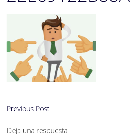
Previous Post
Interacciones
Deja una respuesta